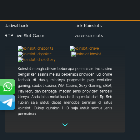
Jadwal bank
Link Koinslots
RTP Live Slot Gacor
zona-koinslots
Koinslot menghadirkan beberapa permainan live casino
dengan kerjasama melalui beberapa provider judi online
terbaik di dunia, misalnya pragmatic play, evolution
gaming, sbobet casino, WM Casino, Sexy Gaming, eBet,
PlayTech, dan berbagai macam jenis provider terbaik
lainnya. Anda bisa melalukan betting mulai dari Rp 5rb
rupiah saja untuk dapat mencoba bermain di situs
koinslot. Cukup gunakan 1 ID saja untuk semua jenis
permainan.