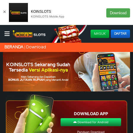
×
KOINSLOTS
Download
KOINSLOTS Mobile App
MASUK
DAFTAR
Download
BERANDA
DOWNLOAD APP
Download for Android
Panduan Download