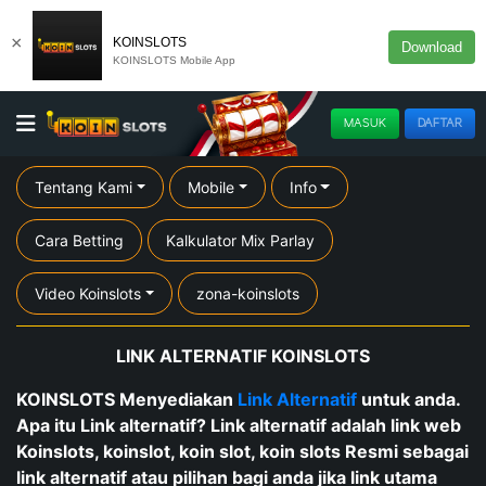
×
KOINSLOTS
Download
KOINSLOTS Mobile App
MASUK
DAFTAR
Tentang Kami
Mobile
Info
Cara Betting
Kalkulator Mix Parlay
Video Koinslots
zona-koinslots
LINK ALTERNATIF KOINSLOTS
KOINSLOTS Menyediakan
Link Alternatif
untuk anda.
Apa itu Link alternatif? Link alternatif adalah link web
Koinslots, koinslot, koin slot, koin slots Resmi sebagai
link alternatif atau pilihan bagi anda jika link utama