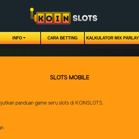
INFO
CARA BETTING
KALKULATOR MIX PARLA
SLOTS MOBILE
anjutkan panduan game seru slots di KOINSLOTS.
an