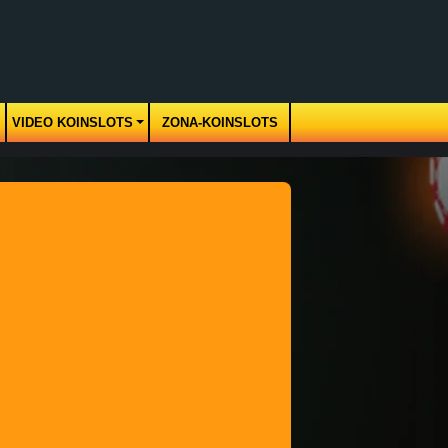
Y
VIDEO KOINSLOTS
ZONA-KOINSLOTS