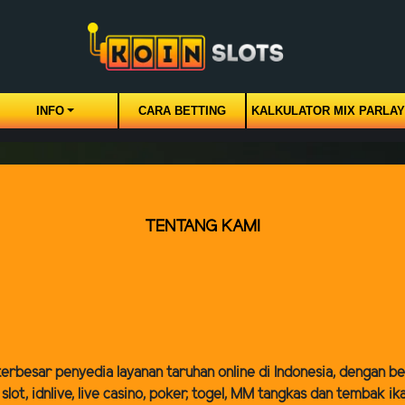
INFO
CARA BETTING
KALKULATOR MIX PARLA
TENTANG KAMI
besar penyedia layanan taruhan online di Indonesia, dengan ber
 slot, idnlive, live casino, poker, togel, MM tangkas dan tembak