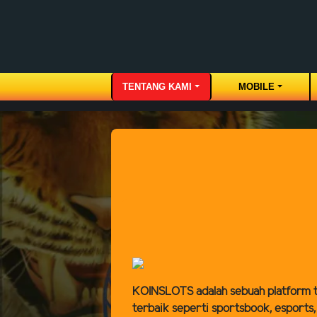
TENTANG KAMI
MOBILE
KOINSLOTS adalah sebuah platform ter
terbaik seperti sportsbook, esports,