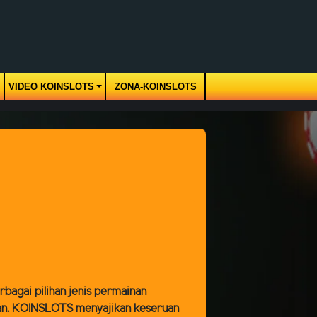
Y
VIDEO KOINSLOTS
ZONA-KOINSLOTS
bagai pilihan jenis permainan
 ikan. KOINSLOTS menyajikan keseruan